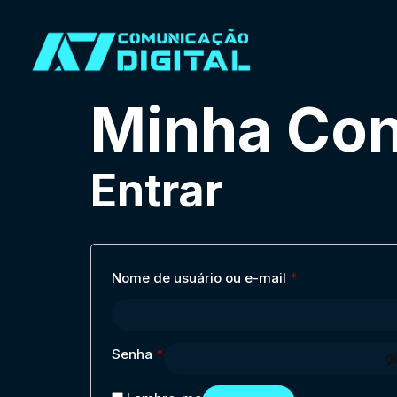
Minha Con
Entrar
Nome de usuário ou e-mail
*
Senha
*